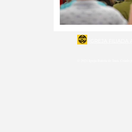
IGREJA FILIADA
© 2021 Igreja Batista de Tauá. Criado 