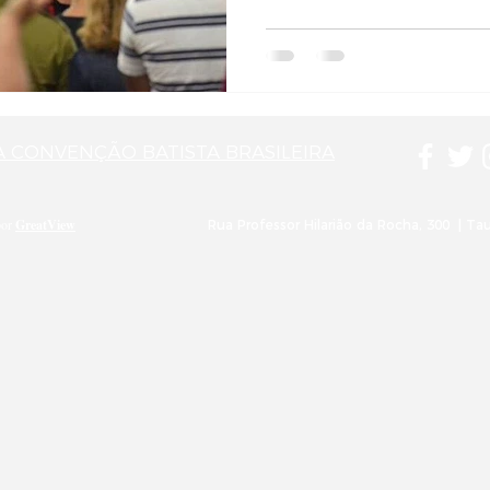
 A CONVENÇÃO BATISTA BRASILEIRA
por
GreatView
Rua Professor Hilarião da Rocha, 300 | Tau