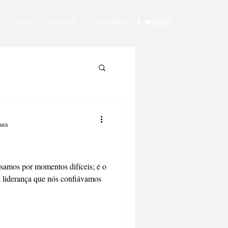
BLOG
CONTATO
CONTRIBUA
tura
ssamos por momentos difíceis; é o
 a liderança que nós confiávamos