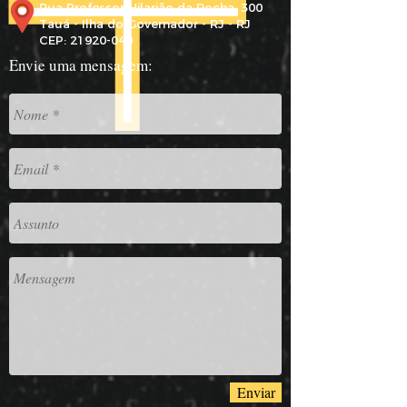
Rua Professor Hilarião da Rocha, 300
Tauá - Ilha do Governador - RJ - RJ
CEP: 21920-040
Envie uma mensagem:
Enviar