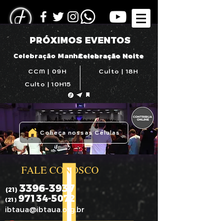
PRÓXIMOS EVENTOS
Celebração Manhã
Celebração Noite
CCM | 09H
Culto | 18H
Culto | 10H15
Coheça nossas Células
FALE CONOSCO
3396-3937
(21)
97134-5072
(21)
ibtaua@ibtaua.org.br