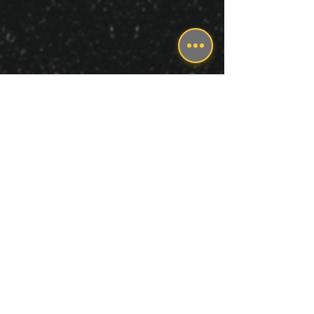
IGREJA FILIADA A CONVENÇÃO
BATISTA BRASILEIRA
Rua Professor Hilarião da Rocha, 300 | Tauá
- Ilha do Governador - RJ